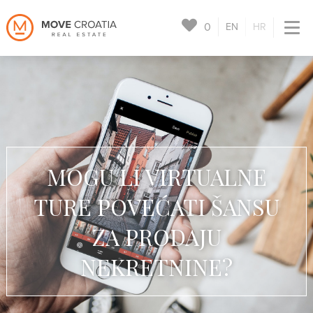
0
EN
HR
MOGU LI VIRTUALNE
TURE POVEĆATI ŠANSU
ZA PRODAJU
NEKRETNINE?