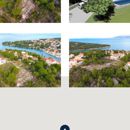
 i unutar određenog proračuna. Naš razvojni partner
uća i može vas voditi kroz postupak izdavanja