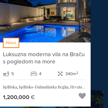
Novo
Luksuzna moderna vila na Braču
s pogledom na more
2
5
4
340m
Splitska, Splitsko-Dalmatinska Regija, Hrvatska
1,200,000
€