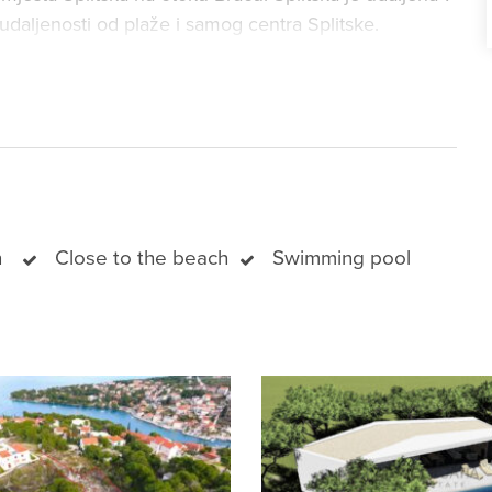
udaljenosti od plaže i samog centra Splitske.
ma privatni pristupni put (veličina oko 120 m2). U
 s projektom moderne vile s 3 spavaće sobe i
n
Close to the beach
Swimming pool
eniti dizajn i prilagoditi ga željama budućeg kupca.
ili nacrtima), kontaktirajte nas u Move Croatia agenciji.
ma projekata koji će moći dizajnirati i izgraditi