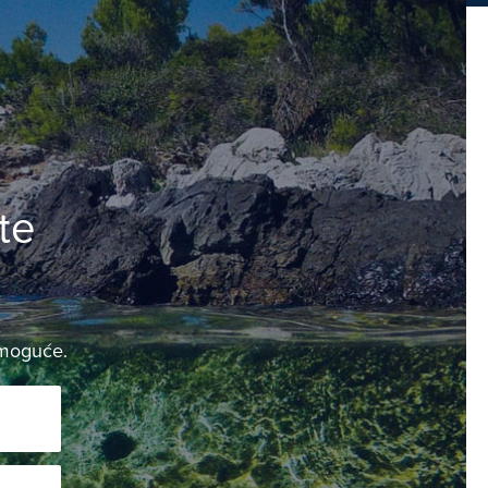
te
e moguće.