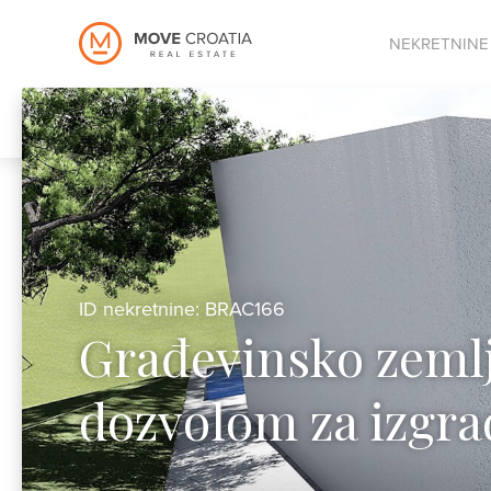
NEKRETNINE
ID nekretnine: BRAC166
Građevinsko zemlj
dozvolom za izgra